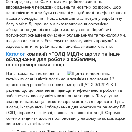
болторіз, чи дпк). Саме тому ми робимо акцент на
впровадження передових рішень та новітніх розробок, щоб
наші клієнти могли бути впевнені у надійності та ефективності
нашого обладнання. Наша компанії має потужну виробничу
базу в місті Дніпро, де ми виготовляємо високоякісне
обладнання для різних сфер застосування. Виробничі
потужності оснащені сучасним обладнанням та технологіями,
що дозволяє нам забезпечувати високу якість продукції та
задовольняти потреби навіть найвибагливіших клієнтів.
Каталог
компанії «ГОЛД МІДЛ»: щогли та інше
обладнання для роботи з кабелями,
електромережами тощо
Наша команда інженерів та
технічних спеціалістів постійно
працює над розробкою нових
рішень, що допомагають підвищити ефективність роботи та
забезпечити високу якість виконання завдань. Тому тут ви
знайдете найкраще, адже товари мають свої переваги. Тут є
щогли, інструменти і обладнання для монтажу та ремонту ВЛ
і СІП, гідравлічні знімачі, насоси та насосні станції. Окремо
хочемо виділити щогли пропоновані у нашому каталозі, адже
вони мають такі плюси:
Поєднують у собі високу міцність і легкість,