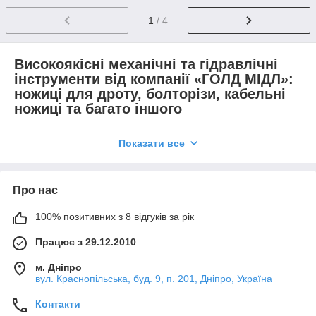
1
/ 4
Високоякісні механічні та гідравлічні
інструменти від компанії «ГОЛД МІДЛ»:
ножиці для дроту, болторізи, кабельні
ножиці та багато іншого
Кожен інструмент, навіть найменший за розміром, відіграє в
Показати все
роботі важливу роль, адже від нього може залежати кінцевий
результат. У нас є широкий вибір ріжучого механічного та
гідравлічного інструменту для професійного використання
(ножиці різного призначення, тросоріз, болторіз тощо). Наші
Про нас
інструменти розроблені для забезпечення максимальної
ефективності, безпеки та зручності при різанні різних
100% позитивних з 8 відгуків за рік
матеріалів, включаючи кабелі, дроти, сталеві троси та інші
компоненти. Тому в каталозі ви зможете знайти все
Працює з 29.12.2010
необхідне, навіть більше.
м. Дніпро
Болторіз, тросорірз, ножиці різного
вул. Краснопільська, буд. 9, п. 201, Дніпро, Україна
призначення: інструменти та їхні особливості в
інтернет-магазиині «ГОЛД МІДЛ»
Контакти