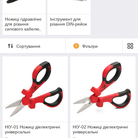
Ножиці гідравлічні
Інструмент для
для різання
різання DIN-рейок
силового кабелю,
АС-
дроту,арматури,
сталевого
Сортування
0
Фільтри
прутка,троса
НІУ-01 Ножиці діелектричні
НІУ-02 Ножиці діелектричні
універсальні
універсальні