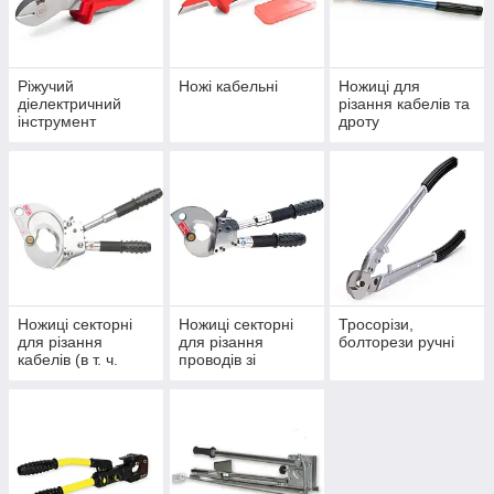
Ріжучий
Ножі кабельні
Ножиці для
діелектричний
різання кабелів та
інструмент
дроту
Ножиці секторні
Ножиці секторні
Тросорізи,
для різання
для різання
болторези ручні
кабелів (в т. ч.
проводів зі
силових,
сталевим
броньованих)
сердечником