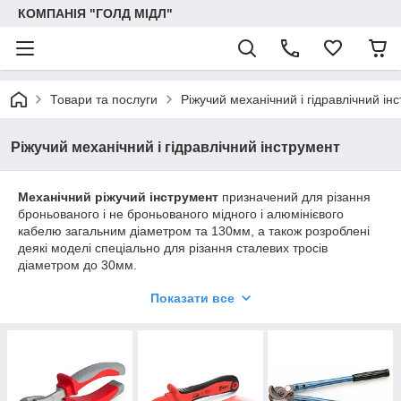
КОМПАНІЯ "ГОЛД МІДЛ"
Товари та послуги
Ріжучий механічний і гідравлічний ін
Ріжучий механічний і гідравлічний інструмент
Механічний ріжучий інструмент
призначений для різання
броньованого і не броньованого мідного і алюмінієвого
кабелю загальним діаметром та 130мм, а також розроблені
деякі моделі спеціально для різання сталевих тросів
діаметром до 30мм.
Ріжучий гідравлічний інструмент
є професійним, володіє
Показати все
підвищеною безпекою, компактний, автономний, надійний.
Має два виконання: з вбудованим або виносним насосом.