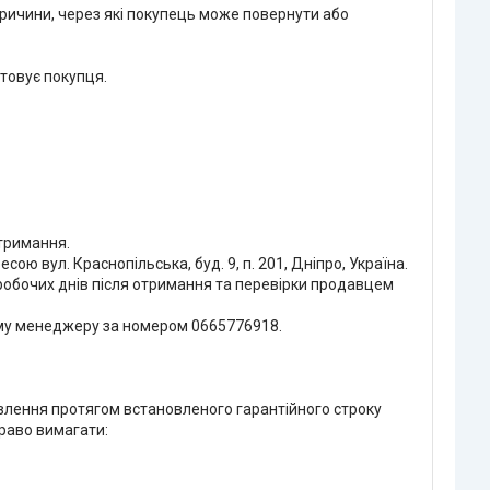
причини, через які покупець може повернути або 
товує покупця.

тримання.

ю вул. Краснопільська, буд. 9, п. 201, Дніпро, Україна.

обочих днів після отримання та перевірки продавцем 
му менеджеру за номером 0665776918.

явлення протягом встановленого гарантійного строку 
раво вимагати:
