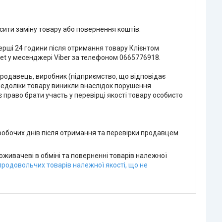
ити заміну товару або повернення коштів. 

рші 24 години після отримання товару Клієнтом 
t у месенджері Viber за телефоном 0665776918.

родавець, виробник (підприємство, що відповідає 
недоліки товару виникли внаслідок порушення 
раво брати участь у перевірці якості товару особисто 
обочих днів після отримання та перевірки продавцем 
оживачеві в обміні та поверненні товарів належної
продовольчих товарів належної якості, що не