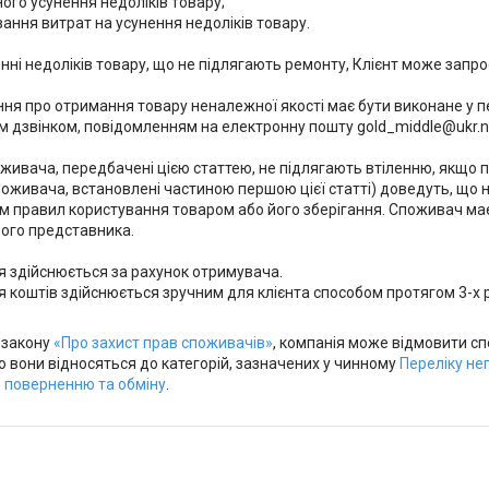
ого усунення недоліків товару;

ання витрат на усунення недоліків товару.

нні недоліків товару, що не підлягають ремонту, Клієнт може запрос
ня про отримання товару неналежної якості має бути виконане у пе
 дзвінком, повідомленням на електронну пошту gold_middle@ukr.ne
живача, передбачені цією статтею, не підлягають втіленню, якщо п
оживача, встановлені частиною першою цієї статті) доведуть, що 
 правил користування товаром або його зберігання. Споживач має п
вого представника.

 здійснюється за рахунок отримувача.

 коштів здійснюється зручним для клієнта способом протягом 3-х р
 закону
«Про захист прав споживачів»
, компанія може відмовити сп
що вони відносяться до категорій, зазначених у чинному
Переліку не
 поверненню та обміну
.