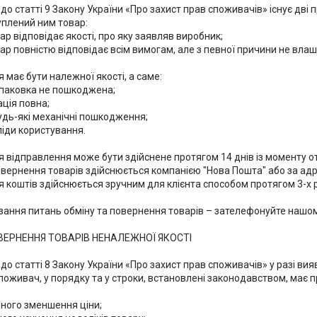
до статті 9 Закону України «Про захист прав споживачів» існує дві 
уплений ним товар:

ар відповідає якості, про яку заявляв виробник;

вар повністю відповідає всім вимогам, але з певної причини не влаш
має бути належної якості, а саме:

упаковка не пошкоджена;

ція повна;

будь-які механічні пошкодження;

сліди користування.

 відправлення може бути здійснене протягом 14 днів із моменту о
вернення товарів здійснюється компанією "Нова Пошта" або за адресо
 коштів здійснюється зручним для клієнта способом протягом 3-х р
зання питань обміну та повернення товарів – зателефонуйте нашо
ЕРНЕННЯ ТОВАРІВ НЕНАЛЕЖНОЇ ЯКОСТІ

 до статті 8 Закону України «Про захист прав споживачів» у разі ви
споживач, у порядку та у строки, встановлені законодавством, має п
йного зменшення ціни;
