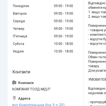
Відповідно 
Понеділок
09:00
19:00
обміняти к
1. якщо тов
Вівторок
09:00
19:00
2. якщо то
Середа
09:00
19:00
Повернення 
Четвер
09:00
19:00
- товарна 
- комплекта
Пʼятниця
09:00
19:00
- відсутні 
- відсутні 
Субота
10:00
18:00
Неділя
10:00
18:00
Повернення
Обмін та по
Повернення
товару.

Для розв'я
УМОВИ ПОВ
Відповідно
КОМПАНІЯ "ГОЛД МІДЛ"
недоліків 
- пропорці
вул. Краснопільська, буд. 9, п. 201,