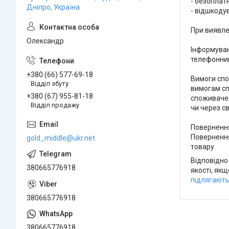
- безоплатн
Дніпро, Україна
- відшкодув
При виявле
Олександр
Інформуван
телефонним
+380 (66) 577-69-18
Вимоги спо
Відділ збуту
вимогам сп
+380 (67) 955-81-18
споживачем
Відділ продажу
чи через с
Повернення
Повернення
gold_middle@ukr.net
товару.
Відповідно
380665776918
якості, як
підлягають
380665776918
380665776918