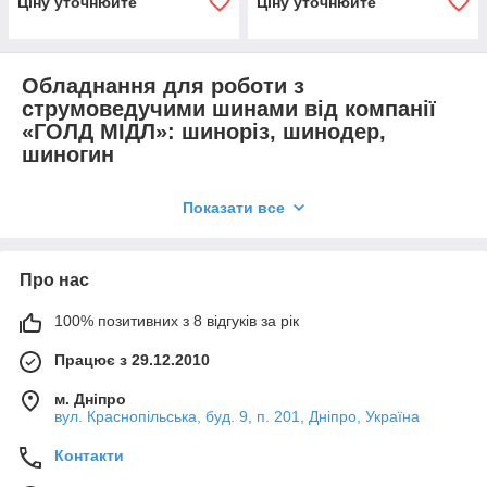
Ціну уточнюйте
Ціну уточнюйте
Обладнання для роботи з
струмоведучими шинами від компанії
«ГОЛД МІДЛ»: шиноріз, шинодер,
шиногин
У нашому каталозі є широкий вибір обладнання, яке
Показати все
дозволяє ефективно працювати зі струмоведучими шинами,
що включає шиногин, гідравлічний шиноріз, шинодер,
алюмінієвий шинопереробний інструмент та інші
спеціалізовані пристрої. Наші інструменти розроблені для
Про нас
забезпечення максимальної ефективності, точності та
безпеки при роботі з струмоведучими шинами в різних
100% позитивних з 8 відгуків за рік
галузях промисловості та будівництва. Тому це ідеальний
варіант для досягнення відмінного кінцевого результату
Працює з 29.12.2010
роботи.
м. Дніпро
Що є в каталозі компанії «ГОЛД МІДЛ»:
вул. Краснопільська, буд. 9, п. 201, Дніпро, Україна
шинодер, шиногин, шиноріз гідравлічний та
багато іншого
Контакти
Струмопровідні шини та робота з ними вимагає уважності та