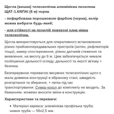
Щогла (вишка) телескопічна алюмінієва посилена
ЩАТ-1.6/6ПAl (6 м) чорна
- пофарбована порошковою фарбою (чорна), колір
можна вибрати будь-який;
-
для стійкості на похилій поверхні одна ніжка
телескопічна.
Щогла використовується для оперативного встановлення
різних прийомопередавальних пристроїв (антен, рефлекторів
тощо), камер спостереження, різних датчиків стеження та
виявлення, на висоту до 6 м. Цим забезпечується чимале
поліпшення дальності огляду, дальності та якості зв'язку +
безпека.
Безперервною перевагою висувних телескопічних щогл є
мала довжина конструкції в зібраному стані, швидкість
розгортання та збирання, + легка під час
транспортування.
Сумка-чохол
до комплекту не входить. За
бажанням, можемо вносити зміни в конструкцію.
Характеристики та переваги:
Матеріал каркаса: алюмінієва профільна труба;
нижня труба — 56х2,5 мм.