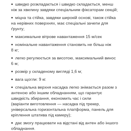
швидко розкладається і швидко складається, менш
ніж за хвилину завдяки спеціальним фіксаторам секцій;
міцна та стійка, завдяки широкій основі, також стійка
на нерівних поверхнях, має спеціальні зачепи для
ґрунту;
максимальне вітрове навантаження 15 м/сек
номінальне навантаження становить не більш ніж
8 кг;
легко регулюється за висотою, максимальний винос
6 м;
розмір у складеному вигляді 1,6 м;
вага щогли: 9 кг.
спеціальна верхня насадка легко знімається разом з
антеною або іншим обладнанням, що гарантує
швидкість збирання, економить час і сили
(варіанти виготовлення — насадка під трекер,
універсальна горизонтальна платформа, панель для
кріплення штатива під камеру);
дає змогу працювати на відстані від антен або іншого
обладнання.