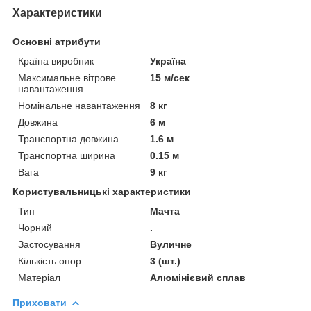
Характеристики
Основні атрибути
Країна виробник
Україна
Максимальне вітрове
15 м/сек
навантаження
Номінальне навантаження
8 кг
Довжина
6 м
Транспортна довжина
1.6 м
Транспортна ширина
0.15 м
Вага
9 кг
Користувальницькі характеристики
Тип
Мачта
Чорний
.
Застосування
Вуличне
Кількість опор
3 (шт.)
Матеріал
Алюмінієвий сплав
Приховати