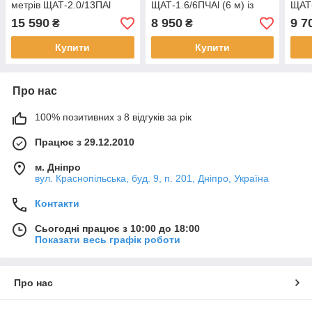
метрів ЩАТ-2.0/13ПAl
ЩАТ-1.6/6ПЧAl (6 м) із
ЩАТ-
(13,2 м)
сумкою-чохлом
15 590
8 950
9 7
₴
₴
Купити
Купити
Про нас
100% позитивних з 8 відгуків за рік
Працює з 29.12.2010
м. Дніпро
вул. Краснопільська, буд. 9, п. 201, Дніпро, Україна
Контакти
Сьогодні працює з 10:00 до 18:00
Показати весь графік роботи
Про нас