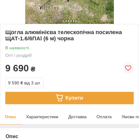
Щогла алюмінієва телескопічна посилена
ЩАТ-1.6/6ПAl (6 м) чорна
В наявності
Опт і роздріб
9 690
₴
9 590 ₴
від 3 шт.
Купити
Опис
Характеристики
Доставка
Оплата
Умови п
Опис