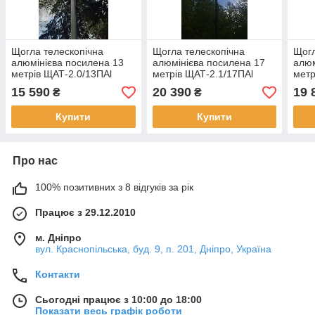
Щогла телескопічна
Щогла телескопічна
Щогл
алюмінієва посилена 13
алюмінієва посилена 17
алюм
метрів ЩАТ-2.0/13ПAl
метрів ЩАТ-2.1/17ПAl
метр
(13,2 м)
УНІВЕРСАЛ для антен
RAL
15 590
20 390
19 
₴
₴
пофарбована
УНІ
Купити
Купити
Про нас
100% позитивних з 8 відгуків за рік
Працює з 29.12.2010
м. Дніпро
вул. Краснопільська, буд. 9, п. 201, Дніпро, Україна
Контакти
Сьогодні працює з 10:00 до 18:00
Показати весь графік роботи