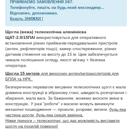
ПРИЙМАЄМО ЗАМОВЛЕННЯ 24/7.
Телефонуйте, пишіть на будь-який мессенджер...
Відповімо, допоможемо.
Будуть ЗНИЖКИ !
Щогла (вежа) телескопічна алюмінієва
ЩАТ-2.0/15ПAl
використовується для оперативного
встановлення різних приймачів-передавальних пристроїв
(антен, рефлекторів тощо), камер спостереження, різних
датчиків стеження на висоту до 15 м. Цим забезпечується
чимале поліпшення огляду, якості зв'язку + безпека
оператора.
Щогла 15 метрів
для виносних антен/ретрансляторів для
БПЛА та НРК.
Безперечною перевагою висувних телескопічних щогл є мала
довжина конструкції в зібраному стані, швидкість розгортання і
збирання, мала вага. За бажанням, можемо вносити зміни в
конструкцію. У разі "роботи" з маскою можуть виникнути
механічні пошкодження — проколи, розриви, вигини.
будь-яка
частина щогли, будь-яка секція замінна.
Ніжки триноги – телескопічні, що дає можливість виставити
щоглу на похилій поверхні!