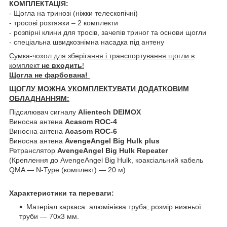
КОМПЛЕКТАЦІЯ:
- Щогла на тринозі (ніжки телескопічні)
- тросові розтяжки – 2 комплекти
- розпірні клини для тросів, зачепів триног та основи щогли
- спеціальна швидкознімна насадка під антену
Сумка-чохол для зберігання і транспортування щогли в
комплект
не входить
!
Щогла не фарбована!
ЩОГЛУ МОЖНА УКОМПЛЕКТУВАТИ ДОДАТКОВИМ
ОБЛАДНАННЯМ:
Підсилювач сигналу
Alientech DEIMOX
Виносна антена
Acasom ROC-4
Виносна антена
Acasom ROC-6
Виносна антена
AvengeAngel Big Hulk plus
Ретранслятор
AvengeAngel Big Hulk Repeater
(Креплення до AvengeAngel Big Hulk, коаксіальний кабель
QMA — N-Type (комплект) — 20 м)
Характеристики та переваги:
Матеріал каркаса: алюмінієва труба; розмір нижньої
труби — 70х3 мм.