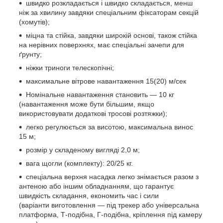
швидко розкладається і швидко складається, менш
ніж за хвилину завдяки спеціальним фіксаторам секцій
(хомутів);
міцна та стійка, завдяки широкій основі, також стійка
на нерівних поверхнях, має спеціальні зачепи для
ґрунту;
ніжки триноги телескопічні;
максимальне вітрове навантаження 15(20) м/сек
Номінальне навантаження становить — 10 кг
(навантаження може бути більшим, якщо
використовувати додаткові тросові розтяжки);
легко регулюється за висотою, максимальна винос
15 м;
розмір у складеному вигляді 2,0 м;
вага щогли (комплекту): 20/25 кг.
спеціальна верхня насадка легко знімається разом з
антеною або іншим обладнанням, що гарантує
швидкість складання, економить час і сили
(варіанти виготовлення — під трекер або універсальна
платформа, Т-подібна, Г-подібна, кріплення під камеру