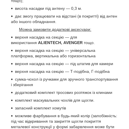
тощо);
висота насадки під антену — 0,3 м.
дає змогу працювати на відстані (в покритті) від антен
або іншого обладнання.
Можна замовити додаткові аксесуари:
верхня насадка на секцію — для
використання
ALIENTECH, AVENGER
тощо.
верхня насадка на секцію — універсальна
платформа, вертикальна або горизонтальна
верхня насадка на секцію — під штатив для камери
верхня насадка на секцію — Т-подібна, Г-подібна
сумка-чохол із ручками для зручного транспортування
і зберігання
додатковий комплект тросових розтяжок із клинами
комплект маскувальних чохлів для щогли.
запасний комплект хомутів
можливе фарбування в будь-який колір (запобіжність:
під час відкривання та закриття щогли покриття
металевої конструкції у формі забарвлення може бути