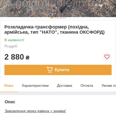
Розкладачка-трансформер (похідна,
армійська, тип "НАТО", тканина ОКСФОРД)
В наявності
Роздріб
2 880
₴
Купити
Опис
Характеристики
Доставка
Оплата
Умови п
Опис
Замовлення через дзвінок = знижка!