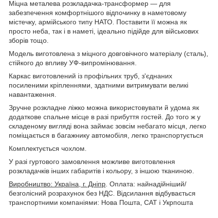
Міцна металева розкладачка-трансформер — для
забезпечення комфортнішого відпочинку в наметовому
містечку, армійського типу НАТО. Поставити її можна як
просто неба, так і в наметі, ідеально підійде для військових
зборів тощо.
Модель виготовлена з міцного довговічного матеріалу (сталь),
стійкого до впливу УФ-випромінювання.
Каркас виготовлений із профільних труб, з'єднаних
посиленими кріпленнями, здатними витримувати великі
навантаження.
Зручне розкладне ліжко можна використовувати й удома як
додаткове спальне місце в разі прибуття гостей. До того ж у
складеному вигляді вона займає зовсім небагато місця, легко
поміщається в багажнику автомобіля, легко транспортується
Комплектується чохлом.
У разі гуртового замовлення можливе виготовлення
розкладачків інших габаритів і кольору, з іншою тканиною.
Виробництво: Україна, г. Дніпр
. Оплата: найнадійніший/
безголісний розрахунок без НДС. Відсилання відбувається
транспортними компаніями: Нова Пошта, САТ і Укрпошта