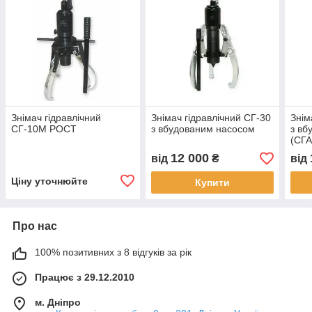
Знімач гідравлічний
Знімач гідравлічний СГ-30
Знім
СГ-10М РОСТ
з вбудованим насосом
з вб
(СГА
12 000
від
₴
від
Ціну уточнюйте
Купити
Про нас
100% позитивних з 8 відгуків за рік
Працює з 29.12.2010
м. Дніпро