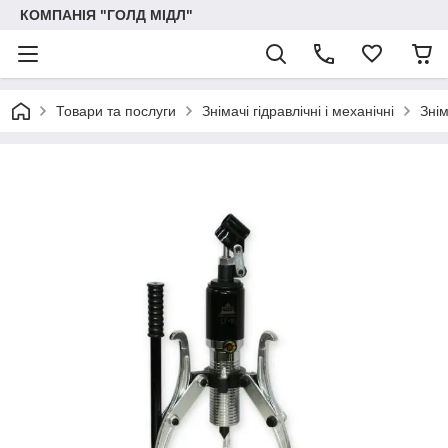
КОМПАНІЯ "ГОЛД МІДЛ"
Товари та послуги
Знімачі гідравлічні і механічні
Знім