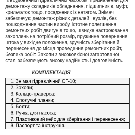
із вбудованим гідравлічним насосом, призначений для
демонтажу складників обладнання, підшипників, муфт,
крильчаток тощо, посаджених із натягом
.
Знімач
забезпечує:
демонтаж різних деталей і вузлів, без
пошкодження частин виробу, істотне полегшення
ремонтних робіт двигунів тощо, швидке настроювання
захоплень на потрібний розмір, пружинне повернення
штока у вихідне положення, зручність зберігання й
перенесення до місця проведення ремонтних робіт,
безпека робіт. Захопи з високоякісної загартованої
сталі забезпечують високу надійність і довговічність.
КОМПЛЕКТАЦІЯ
1. Знімач гідравлічний СГ-10;
2. Захопи;
3. Кольцо-траверса;
4. Сполучні планки;
5. Болти;
6. Ручка для насоса;
7. Пластиковий кейс для зберігання і перенесення;
8. Паспорт та інструкція.