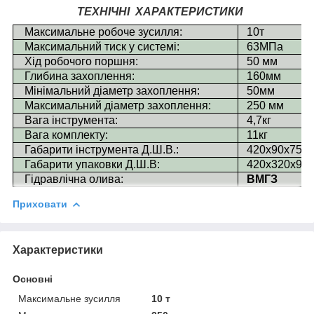
ТЕХНІЧНІ ХАРАКТЕРИСТИКИ
Максимальне робоче зусилля:
10т
Максимальний тиск у системі:
63МПа
Хід робочого поршня:
50 мм
Глибина захоплення:
160мм
Мінімальний діаметр захоплення:
50
мм
Максимальний діаметр захоплення:
250 мм
Вага інструмента:
4,7кг
Вага комплекту:
11кг
Габарити інструмента Д.Ш.В.:
420х90х75м
Габарити упаковки Д.Ш.В:
420х320х95
Гідравлічна олива:
ВМГЗ
Приховати
Характеристики
Основні
Максимальне зусилля
10 т