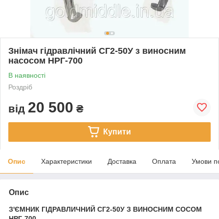
Знімач гідравлічний СГ2-50У з виносним
насосом НРГ-700
В наявності
Роздріб
20 500
від
₴
Купити
Опис
Характеристики
Доставка
Оплата
Умови п
Опис
З'ЄМНИК ГІДРАВЛИЧНИЙ СГ2-50У З ВИНОСНИМ СОСОМ
НРГ-700