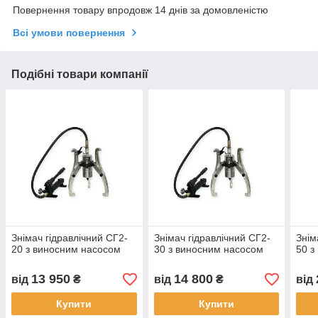
Повернення товару впродовж 14 днів за домовленістю
Всі умови повернення
Подібні товари компанії
Знімач гідравлічний СГ2-
Знімач гідравлічний СГ2-
Знім
20 з виносним насосом
30 з виносним насосом
50 з
13 950
14 800
від
₴
від
₴
від
Купити
Купити