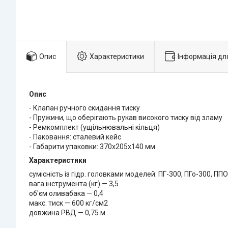
Опис
Характеристики
Інформація дл
Опис
- Клапан ручного скидання тиску
- Пружини, що оберігають рукав високого тиску від зламу
- Ремкомплект (ущільнювальні кільця)
- Паковання: сталевий кейс
- Габарити упаковки: 370х205х140 мм
Характеристики
сумісність із гідр. головками моделей: ПГ-300, ПГо-300, ППО
вага інструмента (кг) — 3,5
об'єм оливабака — 0,4
макс. тиск — 600 кг/см2
довжина РВД — 0,75 м.