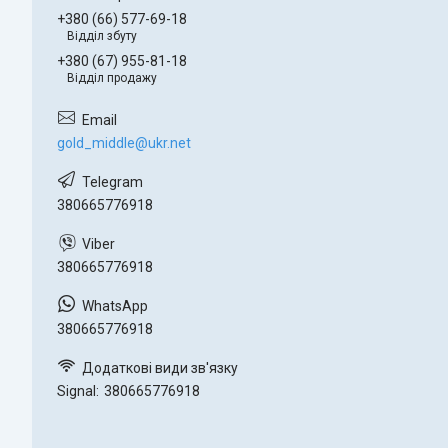
+380 (66) 577-69-18
Відділ збуту
+380 (67) 955-81-18
Відділ продажу
gold_middle@ukr.net
380665776918
380665776918
380665776918
Signal
380665776918