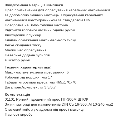
Швидкозмінні матриці в комплекті
Прес призначений для опресування кабельних наконечників
за допомогою змінних матриць. Опресування кабельних
наконечників шестигранником за стандартом DIN
Поворотна на 360o-головна частина
Відкриття головної частини одним рухом
Двоходовий плунжер
Клапан обмеження максимального тиску
Легке скидання тиску
Малий час опресування
Невелике додане зусилля
Фіксатор ручки
Технічні характеристики:
Максимальне зусилля пресування, 6
Робочий хід поршня, мм 17
Габаритні розміри преса, мм 465х170х70
Вага прес/комплект, кг 3,3/6,7
Комплектація
01101 Ручний гідравлічний прес ПГ-300М ШТОК
Змінні матриці для наконечників DIN Cu 16-300, Al 10-240 мм2
Сталевий кейс з укладками під прес і матриці
Паспорт виробу