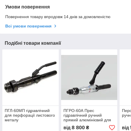
Умови повернення
Повернення товару впродовж 14 днів за домовленістю
Всі умови повернення
Подібні товари компанії
ПГЛ-60МП гідравлічний
ПГРО-60А Прес
Перф
для перфорації листового
гідравлічний ручний
ручн
металу
прямий алюмінієвий для
пробивання отворів у
8 800
від
₴
від
сталевих аркушах