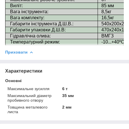
Виліт:
85 мм
Вага інструмента:
8,5кг
Вага комплекту:
16,5кг
Габарити інструмента Д.Ш.В.:
540х200х20
Габарити упаковки Д.Ш.В:
470х240х12
Гідравлічна олива:
ВМГЗ
Температурний режим:
-10...+40ºС
Приховати
Характеристики
Основні
Максимальне зусилля
6 т
Максимальний діаметр
35 мм
пробивного отвору
Товщина металевого
2 мм
листа