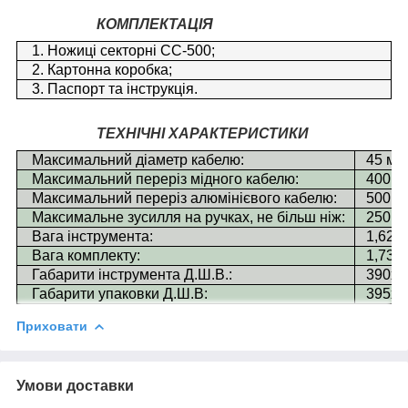
КОМПЛЕКТАЦІЯ
1. Ножиці секторні СС-500;
2. Картонна коробка;
3. Паспорт та інструкція.
ТЕХНІЧНІ ХАРАКТЕРИСТИКИ
Максимальний діаметр кабелю:
45 мм
Максимальний переріз мідного кабелю:
400 м
Максимальний переріз алюмінієвого кабелю:
500 м
Максимальне зусилля на ручках, не більш ніж:
250Н
Вага інструмента:
1,62кг
Вага комплекту:
1,73кг
Габарити інструмента Д.Ш.В.:
390х1
Габарити упаковки Д.Ш.В:
395х1
Приховати
Умови доставки