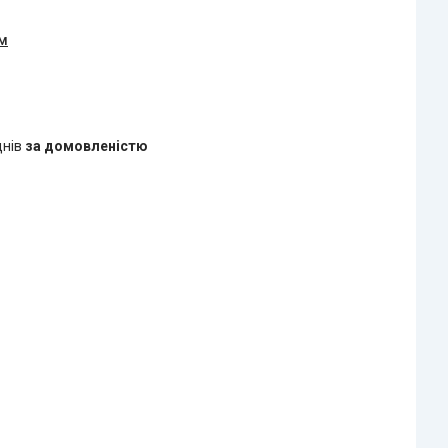
ом
днів
за домовленістю