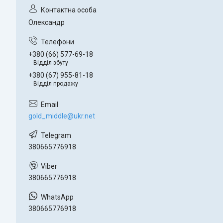
Олександр
+380 (66) 577-69-18
Відділ збуту
+380 (67) 955-81-18
Відділ продажу
gold_middle@ukr.net
380665776918
380665776918
380665776918