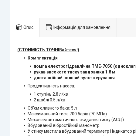
Опис
Інформація для замовлення
(СТОИМІСТЬ ТОЧНІВайтеся!)
Комплектація
помпа електрогідравлічна ПМЕ-7050 (одноклап
рукав високого тиску завдовжки 1.8 м
дистанційний ножний пульт керування
Продуктивність насоса:
1 ступінь 2.8 л/хв
2 щаблі 0.5 л/хв
Об'єм оливного бака: 5 л
Максимальний тиск: 700 барів (70 МПа)
Механізм автоматичного скидання тиску (АСД)
Вбудований вібростійкий манометр
У стінку мастила вбудований термометр і індикатор р