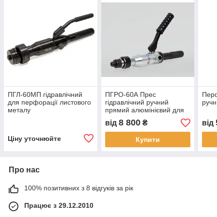
ПГЛ-60МП гідравлічний
ПГРО-60А Прес
Перф
для перфорації листового
гідравлічний ручний
ручн
металу
прямий алюмінієвий для
пробивання отворів у
8 800
від
₴
від
сталевих аркушах
Ціну уточнюйте
Купити
Про нас
100% позитивних з 8 відгуків за рік
Працює з 29.12.2010